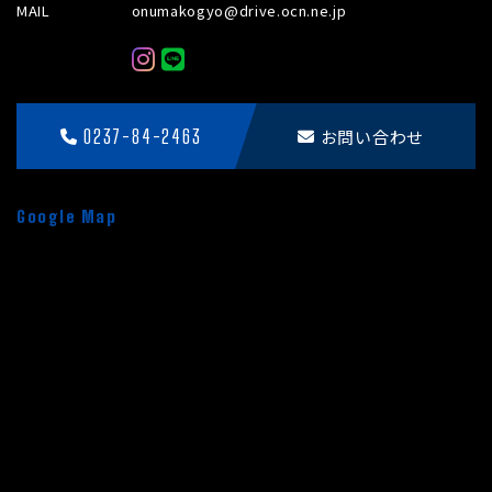
MAIL
onumakogyo@drive.ocn.ne.jp
0237-84-2463
お問い合わせ
Google Map