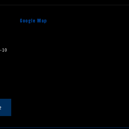
Google Map
10
せ