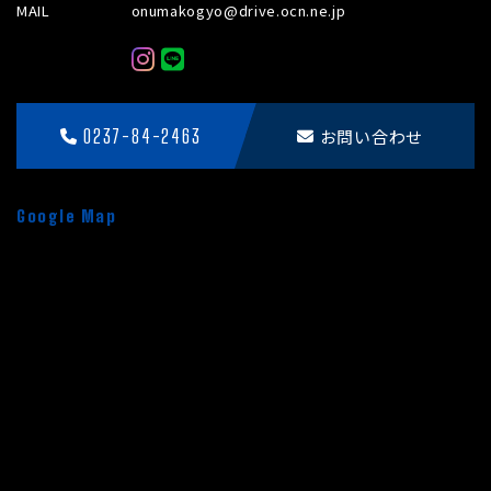
MAIL
onumakogyo@drive.ocn.ne.jp
0237-84-2463
お問い合わせ
Google Map